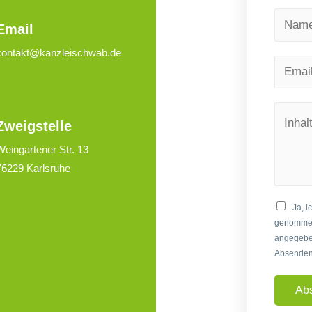
Email
kontakt@kanzleischwab.de
Zweigstelle
Weingartener Str. 13
76229 Karlsruhe
Ja, i
genommen 
angegebe
Absenden 
Ab