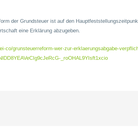
m der Grundsteuer ist auf den Hauptfeststellungszeitpunkt
rtschaft eine Erklärung abzugeben.
lei-co/grunsteuerreform-wer-zur-erklaerungsabgabe-verpflic
NlDD8YEAVeCIg9cJeRcG-_roOHAL9YIsft1xcio