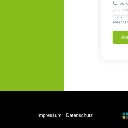
Ja, i
genommen 
angegebe
Absenden 
Ab
Impressum
Datenschutz