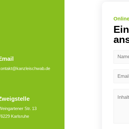
Onlin
Ein
ans
Email
kontakt@kanzleischwab.de
Zweigstelle
Weingartener Str. 13
76229 Karlsruhe