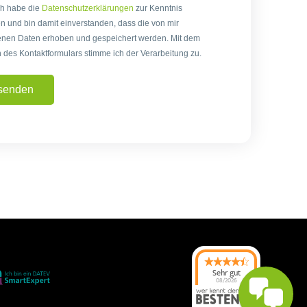
ch habe die
Datenschutzerklärungen
zur Kenntnis
und bin damit einverstanden, dass die von mir
nen Daten erhoben und gespeichert werden. Mit dem
des Kontaktformulars stimme ich der Verarbeitung zu.
senden
Sehr gut
08/2026
Kanzlei Schwab
hat
4.7
von
5
Sternen |