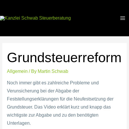
Grundsteuerreform
Allgemein
/ By
Martin Schwab
Noch immer gibt es zahlreiche Probleme und
Verunsicherung bei der Abgabe der
Feststellungserklärungen für die Neufestsetzung der
Grundsteuer. Das Video erklärt kurz und knapp das
wichtigste zur Abgabe und zu den benötigten
Unterlagen.