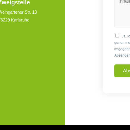
Zweigstelle
Weingartener Str. 13
76229 Karlsruhe
Ja, i
genommen 
angegebe
Absenden 
Ab