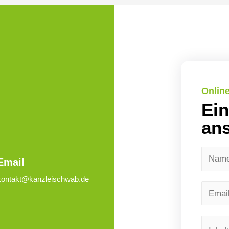
Onlin
Ein
ans
Email
kontakt@kanzleischwab.de